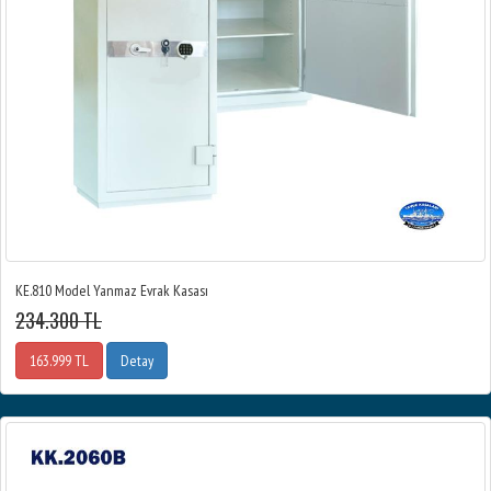
KE.810 Model Yanmaz Evrak Kasası
234.300 TL
163.999 TL
Detay