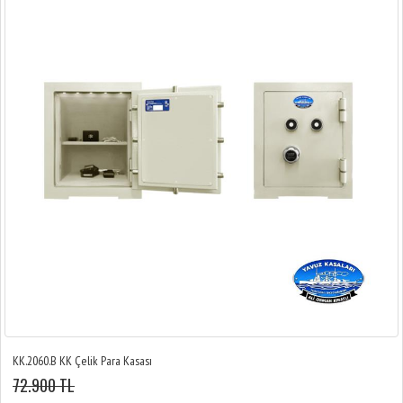
KK.2060.B KK Çelik Para Kasası
72.900 TL