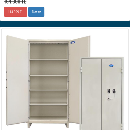
164.300 TL
114.999 TL
Detay