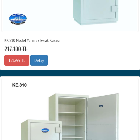
KK.810 Model Yanmaz Evrak Kasası
217.100 TL
151.999 TL
Detay