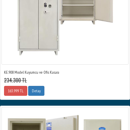
KE.908 Model Kuyumcu ve Ofis Kasası
234.300 TL
163.999 TL
Detay