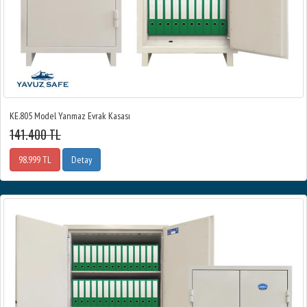
KE.805 Model Yanmaz Evrak Kasası
141.400 TL
98.999 TL
Detay