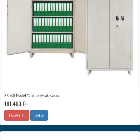
KK.808 Model Yanmaz Evrak Kasası
181.400 TL
126.999 TL
Detay